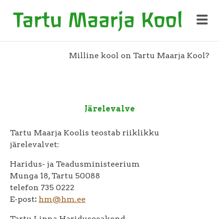
Milline kool on Tartu Maarja Kool?
Järelevalve
Tartu Maarja Koolis teostab riiklikku
järelevalvet:
Haridus- ja Teadusministeerium
Munga 18, Tartu 50088
telefon 735 0222
E-post
:
hm@hm.ee
Tartu Linna Haridusosakond