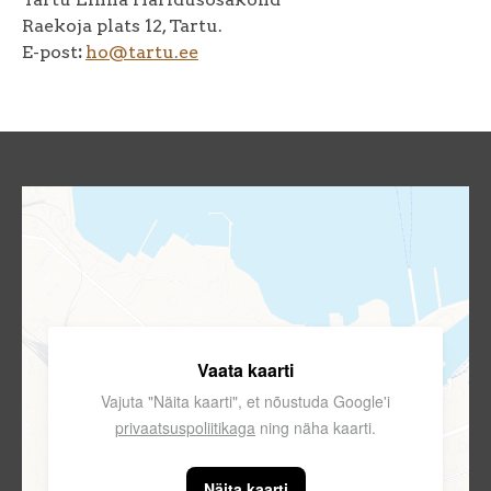
Raekoja plats 12, Tartu.
E-post
:
ho@tartu.ee
Vaata kaarti
Vajuta "Näita kaarti", et nõustuda Google'i
privaatsuspoliitikaga
ning näha kaarti.
Näita kaarti